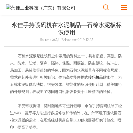
永佳手持喷码机在水泥制品—石棉水泥板标
识使用
Source：本站 Release time:2019-12-25
石棉水泥板是建筑行业中常用的资料之一，具有质轻、高强、防
火、防水、防潮、隔声、隔热、保温、耐腐蚀、防虫鼠咬、抗冲击、
易加工、易装修等很好的特色，因为石棉水泥板具有不同标准尺度，
需求在其外表进行相关标识。作为高功能便携式
喷码机
品牌永佳，为
石棉水泥板供给快捷、很好效果、智能化的标识使用计划，精美细巧
的外形规划，表现出了德国进口机器设备关于工匠精力的诠释。
不受环境拘谨，随时随地即可进行喷印，永佳手持喷码机除了经
过WiFi、蓝牙等方法进行数据修改和传输外，在户外环境下能依据石
棉水泥板的需求，在现场经过机身自带LCD触摸屏进行实时修改、喷
印，提高了功率。