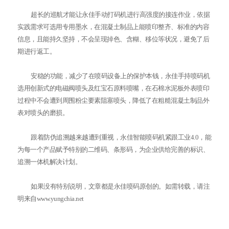
超长的巡航才能让永佳手动打码机进行高强度的接连作业，依据
实践需求可选用专用墨水，在混凝土制品上能喷印整齐、标准的内容
信息，且能持久坚持，不会呈现掉色、含糊、移位等状况，避免了后
期进行返工。
安稳的功能，减少了在喷码设备上的保护本钱，永佳手持喷码机
选用创新式的电磁阀喷头及红宝石原料喷嘴，在石棉水泥板外表喷印
过程中不会遭到周围粉尘要素阻塞喷头，降低了在粗糙混凝土制品外
表对喷头的磨损。
跟着防伪追溯越来越遭到重视，永佳智能喷码机紧跟工业4.0，能
为每一个产品赋予特别的二维码、条形码，为企业供给完善的标识、
追溯一体机解决计划。
如果没有特别说明，文章都是永佳喷码原创的。如需转载，请注
明来自www.yungchia.net