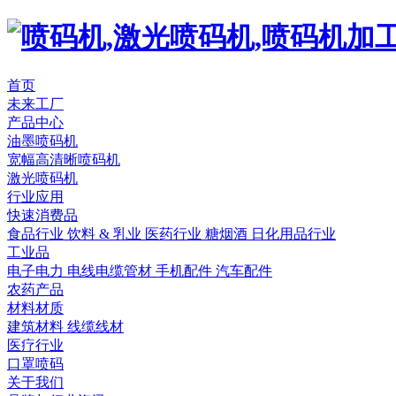
首页
未来工厂
产品中心
油墨喷码机
宽幅高清晰喷码机
激光喷码机
行业应用
快速消费品
食品行业
饮料 & 乳业
医药行业
糖烟酒
日化用品行业
工业品
电子电力
电线电缆管材
手机配件
汽车配件
农药产品
材料材质
建筑材料
线缆线材
医疗行业
口罩喷码
关于我们