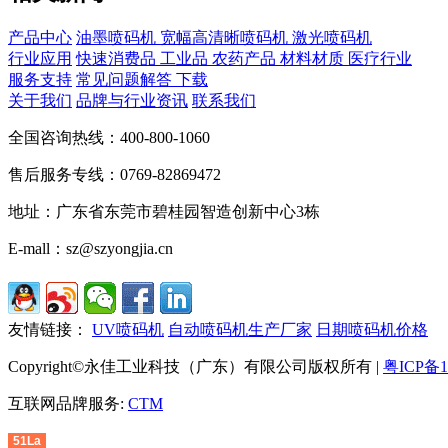
产品中心
油墨喷码机
宽幅高清晰喷码机
激光喷码机
行业应用
快速消费品
工业品
农药产品
材料材质
医疗行业
服务支持
常见问题解答
下载
关于我们
品牌与行业资讯
联系我们
全国咨询热线：400-800-1060
售后服务专线：0769-82869472
地址：广东省东莞市碧桂园智造创新中心3栋
E-mall：sz@szyongjia.cn
友情链接：
UV喷码机
自动喷码机生产厂家
日期喷码机价格
Copyright©永佳工业科技（广东）有限公司版权所有 |
粤ICP备1
互联网品牌服务:
CTM
51La