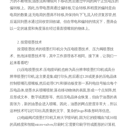
力的不断增加,油墨流将继续向下移动,然后通过中间的两个正负电压的
偏转板上。因此,当带电墨滴通过偏转板,它会转移,和程度的偏转是由
电荷的数量,这无电荷的墨滴不转移,并保持向下飞,流入经济复苏管,然
后返回到墨水通过回收管回收罐。但在带电和偏转的情况下，墨滴会
以一定的速度和角度落在经过垂直喷嘴前的物体上。
2. 按需喷墨技术
按需喷墨技术的喷墨打印机分为压电喷墨技术、压力阀喷墨技
术、热泡沫喷墨技术等，其中工作原理各不相同。接下来，让我们一
起来看看吧!
(1)压电喷墨技术:压电喷码机也称为高分辨率喷墨打印机或高分
辨率喷墨打印机,这主要是集成打印头,然后通过128或更多的压电晶体
控制喷嘴孔喷嘴板,然后处理CPU和驱动板变形一系列电信号输出每个
压电晶体,使墨水从喷嘴喷射,落在移动物体的表面,形成一个点矩阵,然
后形成文本、数字或图形等。然后压电晶体会恢复，但由于油墨的表
面张力，新的油墨会进入喷嘴。因此，油墨的网点密度非常大，所以
这种技术可以打印出高质量的文字、复杂的logo和条形码等信息。
(2)电磁阀式喷墨打印机又称大字喷码机:因为它的喷嘴由7或16组
的高精度和智能micro-valves,印刷时,它需要印刷字符或图形的计算机