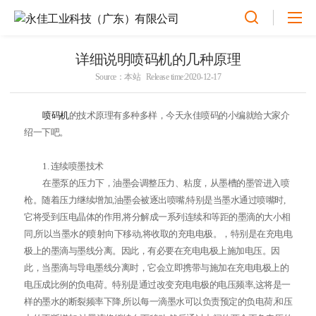
详细说明喷码机的几种原理
Source：本站 Release time:2020-12-17
喷码机
的技术原理有多种多样，今天永佳喷码的小编就给大家介
绍一下吧。
1. 连续喷墨技术
在墨泵的压力下，油墨会调整压力、粘度，从墨槽的墨管进入喷
枪。随着压力继续增加,油墨会被逐出喷嘴,特别是当墨水通过喷嘴时,
它将受到压电晶体的作用,将分解成一系列连续和等距的墨滴的大小相
同,所以当墨水的喷射向下移动,将收取的充电电极。，特别是在充电电
极上的墨滴与墨线分离。因此，有必要在充电电极上施加电压。因
此，当墨滴与导电墨线分离时，它会立即携带与施加在充电电极上的
电压成比例的负电荷。特别是通过改变充电电极的电压频率,这将是一
样的墨水的断裂频率下降,所以每一滴墨水可以负责预定的负电荷,和压