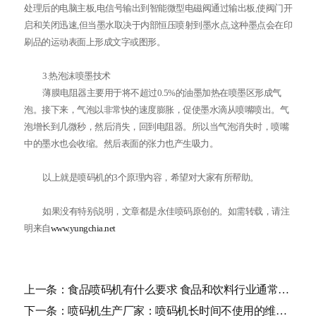
处理后的电脑主板,电信号输出到智能微型电磁阀通过输出板,使阀门开
启和关闭迅速,但当墨水取决于内部恒压喷射到墨水点,这种墨点会在印
刷品的运动表面上形成文字或图形。
3.热泡沫喷墨技术
薄膜电阻器主要用于将不超过0.5%的油墨加热在喷墨区形成气
泡。接下来，气泡以非常快的速度膨胀，促使墨水滴从喷嘴喷出。气
泡增长到几微秒，然后消失，回到电阻器。所以当气泡消失时，喷嘴
中的墨水也会收缩。然后表面的张力也产生吸力。
以上就是喷码机的3个原理内容，希望对大家有所帮助。
如果没有特别说明，文章都是永佳喷码原创的。如需转载，请注
明来自
www.yungchia.net
上一条：
食品喷码机有什么要求 食品和饮料行业通常用什么喷...
下一条：
喷码机生产厂家：喷码机长时间不使用的维护注意事...